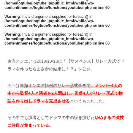
/home/logtube/logtube.jp/public_html/wpfile/wp-
content/themes/logtube/functions/youtuber.php
on line
60
Warning
: Invalid argument supplied for foreach() in
/home/logtube/logtube.jp/public_html/wpfile/wp-
content/themes/logtube/functions/youtuber.php
on line
60
Warning
: Invalid argument supplied for foreach() in
/home/logtube/logtube.jp/public_html/wpfile/wp-
content/themes/logtube/functions/youtuber.php
on line
60
東海オンエアは2018/10/18に
「【サスペンス】リレー方式でド
ラマを作ったらまさかの結果に！？」
を公開。
今回は
東海オンエア恒例の
リレー形式企画で
、
メンバー6人の
中から監督4人と演者を2人選出し、監督4人がリレー形式で物
語を作り出しドラマを完成させる
というものだった。
その中でも
演者としてドラマの中の役を演じた
ゆめまるの演技
に注目が集まっている。