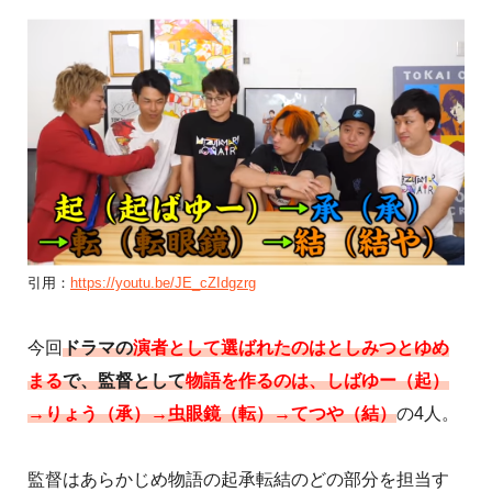
引用：
https://youtu.be/JE_cZIdgzrg
今回
ドラマの
演者として選ばれたのはとしみつとゆめ
まる
で、監督として
物語を作るのは、しばゆー（起）
→りょう（承）→虫眼鏡（転）→てつや（結）
の4人。
監督はあらかじめ物語の起承転結のどの部分を担当す