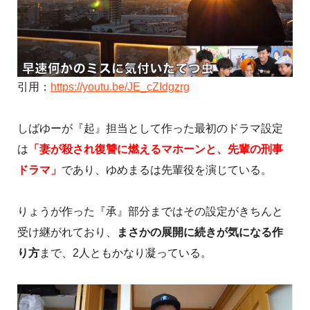
引用：
https://youtu.be/JE_cZIdgzrg
しばゆーが『起』担当として作った最初のドラマ設定
は
「妻が殺され復讐に燃えるマホーンと、先輩の刑事
ドラマ」
であり、ゆめまるは先輩役を演じている。
りょうが作った『承』部分まではその設定がきちんと
受け継がれており、
まさかの展開に続きが気になる作
り方
まで、2人ともかなり凝っている。