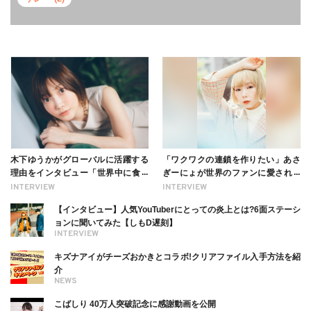
木下ゆうかがグローバルに活躍する
「ワクワクの連鎖を作りたい」あさ
理由をインタビュー「世界中に食べ
ぎーにょが世界のファンに愛される
る幸せを伝えたい」新事務所加入に
理由【インタビュー】
INTERVIEW
INTERVIEW
ついても
【インタビュー】人気YouTuberにとっての炎上とは?6面ステーシ
ョンに聞いてみた【しもD遅刻】
INTERVIEW
キズナアイがチーズおかきとコラボ!クリアファイル入手方法を紹
介
NEWS
こばしり 40万人突破記念に感謝動画を公開