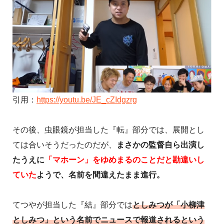
引用：
https://youtu.be/JE_cZIdgzrg
その後、虫眼鏡が担当した『転』部分では、展開とし
ては合いそうだったのだが、
まさかの監督自ら出演し
たうえに
「マホーン」をゆめまるのことだと勘違いし
ていた
ようで、名前を間違えたまま進行。
てつやが担当した『結』部分では
としみつが
「小柳津
としみつ」という名前でニュースで報道されるという