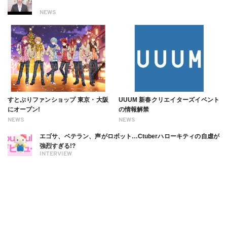
NEWS
すとぷりファンショップ 東京・大阪
UUUM 新春クリエイターズイベント
にオープン!
の情報解禁
NEWS
NEWS
エゴサ、ベテラン、声がロボット…Ctuberハローキティの自虐が
強烈すぎる!?
INTERVIEW