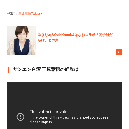
<引用：
三原慧悟Twitter
＞
サンエン台湾 三原慧悟の経歴は