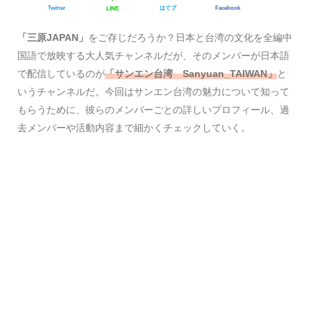
Twitter
はてブ
Facebook
LINE
「三原JAPAN」
をご存じだろうか？日本と台湾の文化を全編中
国語で放映する大人気チャンネルだが、そのメンバーが日本語
で配信しているのが
「サンエン台湾 Sanyuan_TAIWAN」
と
いうチャンネルだ。今回はサンエン台湾の魅力について知って
もらうために、彼らのメンバーごとの詳しいプロフィール、過
去メンバーや活動内容まで細かくチェックしていく。