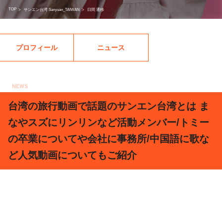
TOP
>
サンエン台湾 Sanyuan_TAIWAN
>
日間 遷移
プロフィール
ニュース
NEWS
2020.08.18
台湾の旅行動画で話題のサンエン台湾とは ま
なやスズにリンリンなど活動メンバー/トミー
の卒業についてや会社に事務所/中国語に歌な
ど人気動画についてもご紹介