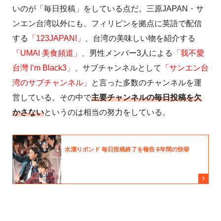
いのが「毎日投稿」をしている点だ。三原JAPAN・サ
ンエン台湾以外にも、フィリピンを拠点に英語で配信
する
「123JAPAN!」
、台湾の美味しい物を紹介する
「UMAI 美食頻道」
、男性メンバー3人による
「我不愛
台灣 I’m Black3」
、サブチャンネルとして
「サンエン台
湾のサブチャンネル」
と言った多数のチャンネルを運
営している。その中で
主要チャンネルの毎日投稿を欠
かさない
というのは相当の努力をしている。