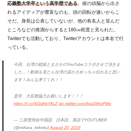
応義塾大学卒という高学歴である
。彼の頭脳から出さ
れるアイディアが豊富なのも、頭の回転が速いからこ
そだ。身長は公表していないが、他の有名人と並んだ
ところなどの推測からすると180㎝程度と見られた。
Twitterでも活動しており、Twitterアカウントは本名で行
っている。
今回、台湾の総統とまさかのYouTubeコラボさせて頂きま
した…！動画を見たら台湾の温かさめっちゃ伝わると思い
ます！みんな来てくれ！！
是非、大拡散協力お願いします！！！
https://t.co/5iGdhbYALZ
pic.twitter.com/6pa34hoPMp
— 三原慧悟@中国語、日本語、英語でYOUTUBER
(@mihara_teikoku)
August 20, 2019