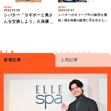
NEWS
NEWS
2022.02.08
2022.02.07
シバター「ヨギボーと奥さ
シバターがオリーブ牛の販売を開
始！焼き肉屋の経営に手を出さない
んを交換しよう」久保優太
理由も明かす
へまさかのメッセージ
新着記事
人気記事