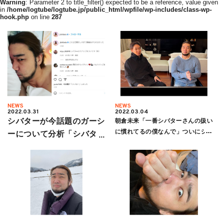
Warning
: Parameter 2 to title_filter() expected to be a reference, value given
in
/home/logtube/logtube.jp/public_html/wpfile/wp-includes/class-wp-
hook.php
on line
287
NEWS
NEWS
2022.03.31
2022.03.04
シバターが今話題のガーシ
朝倉未来「一番シバターさんの扱い
に慣れてるの僕なんで」ついにシバ
ーについて分析「シバター
ターと歴史的和解！？
にだけは来ないで」