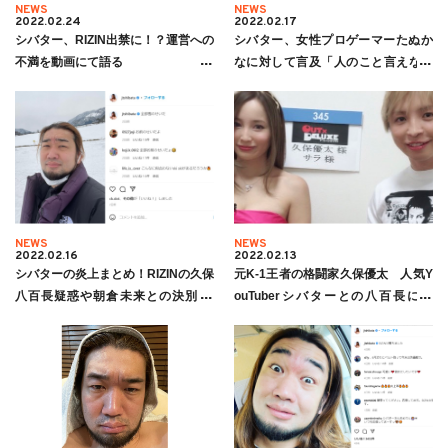
NEWS
NEWS
2022.02.24
2022.02.17
シバター、RIZIN出禁に！？運営への
シバター、女性プロゲーマーたぬか
不満を動画にて語る
なに対して言及「人のこと言えなく
なりますよ」
NEWS
NEWS
2022.02.16
2022.02.13
シバターの炎上まとめ！RIZINの久保
元K-1王者の格闘家久保優太 人気Y
八百長疑惑や朝倉未来との決別/嫁
ouTuberシバターとの八百長に言
は？年収は？インスタ・Twitterは？
及 「人に騙されてしまうというの
は、己の弱さだと思う」