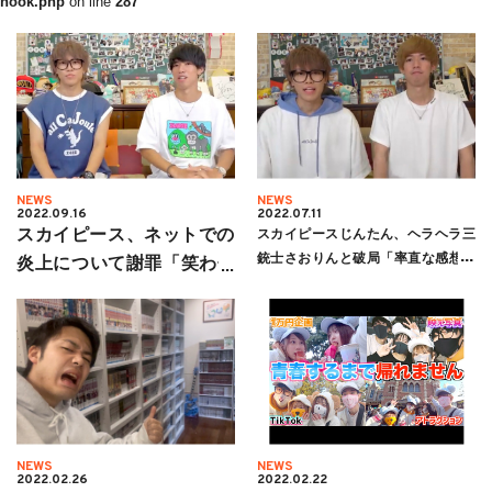
hook.php
on line
287
NEWS
NEWS
2022.09.16
2022.07.11
スカイピース、ネットでの
スカイピースじんたん、ヘラヘラ三
銃士さおりんと破局「率直な感想と
炎上について謝罪「笑わせ
して悔しい」
ようとしただけだった」
NEWS
NEWS
2022.02.26
2022.02.22