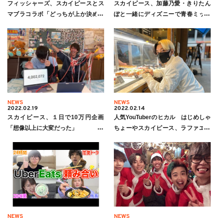
フィッシャーズ、スカイピースとス
スカイピース、加藤乃愛・きりたん
マブラコラボ「どっちが上か決めよ
ぽと一緒にディズニーで青春ミッシ
うか」
ョン！？
NEWS
NEWS
2022.02.19
2022.02.14
スカイピース、１日で10万円企画
人気YouTuberのヒカル はじめしゃ
「想像以上に大変だった」
ちょーやスカイピース、ラファエル
らの財布事情を公開！
NEWS
NEWS