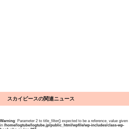
スカイピースの関連ニュース
Warning
: Parameter 2 to title_filter() expected to be a reference, value given
in
/home/logtube/logtube.jp/public_html/wpfile/wp-includes/class-wp-