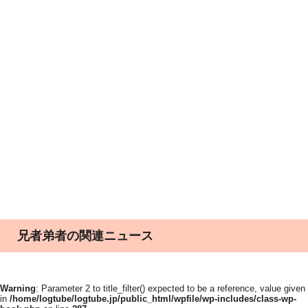
兄者弟者の関連ニュース
Warning
: Parameter 2 to title_filter() expected to be a reference, value given
in
/home/logtube/logtube.jp/public_html/wpfile/wp-includes/class-wp-