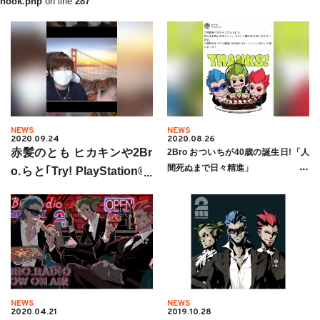
hook.php
on line
287
NEWS
NEWS
2020.09.24
2020.08.26
赤髪のとも ヒカキンや2Br
2Bro おついちが40歳の誕生日!「人
間死ぬまで日々精進」
o.らと｢Try! PlayStation®5
on YouTube Gaming Wee
k｣に参加
NEWS
NEWS
2020.04.21
2019.10.28