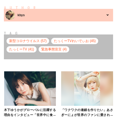
AUTHOR
kbys
TAG
新型コロナウイルス (57)
たっくーTVれいでぃお (45)
たっくーTV (41)
緊急事態宣言 (4)
木下ゆうかがグローバルに活躍する
「ワクワクの連鎖を作りたい」あさ
理由をインタビュー「世界中に食べ
ぎーにょが世界のファンに愛される