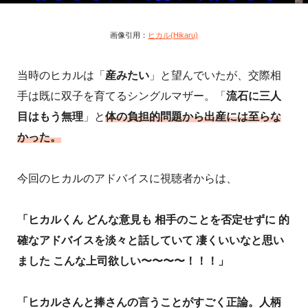
画像引用：
ヒカル(Hikaru)
当時のヒカルは「
産みたい
」と望んでいたが、交際相
手は既に双子を育てるシングルマザー。「
流石に三人
目はもう無理
」と
体の負担的問題から出産には至らな
かった。
今回のヒカルのアドバイスに視聴者からは、
「
ヒカルくん どんな意見も
相手のことを否定せずに
的
確なアドバイスを淡々と話していて
凄くいいなと思い
ました
こんな上司欲しい〜〜〜〜！！！
」
「
ヒカルさんと捧さんの言うことがすごく正論。人柄