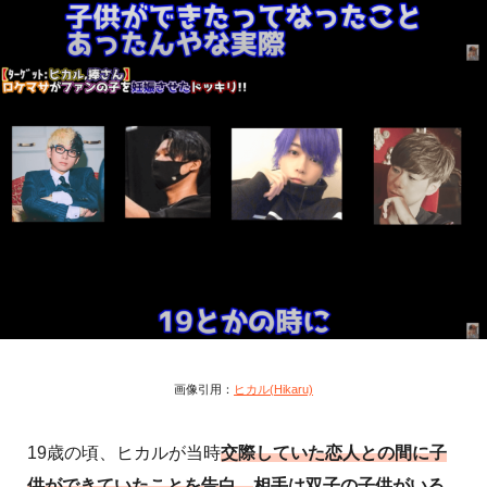
画像引用：
ヒカル(Hikaru)
19歳の頃、ヒカルが当時
交際していた恋人との間に子
供ができていたことを告白。
相手は双子の子供がいる