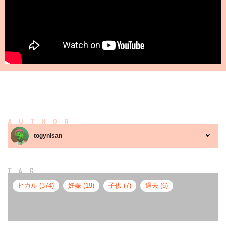
AUTHOR
togynisan
TAG
ヒカル (374)
妊娠 (19)
子供 (7)
過去 (6)