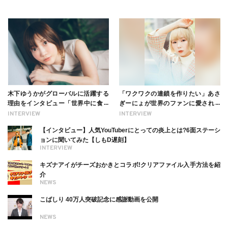
木下ゆうかがグローバルに活躍する
「ワクワクの連鎖を作りたい」あさ
理由をインタビュー「世界中に食べ
ぎーにょが世界のファンに愛される
る幸せを伝えたい」新事務所加入に
理由【インタビュー】
INTERVIEW
INTERVIEW
ついても
【インタビュー】人気YouTuberにとっての炎上とは?6面ステーシ
ョンに聞いてみた【しもD遅刻】
INTERVIEW
キズナアイがチーズおかきとコラボ!クリアファイル入手方法を紹
介
NEWS
こばしり 40万人突破記念に感謝動画を公開
NEWS