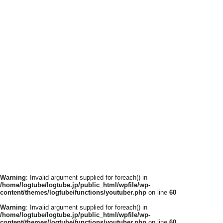
Warning
: Invalid argument supplied for foreach() in
/home/logtube/logtube.jp/public_html/wpfile/wp-
content/themes/logtube/functions/youtuber.php
on line
60
Warning
: Invalid argument supplied for foreach() in
/home/logtube/logtube.jp/public_html/wpfile/wp-
content/themes/logtube/functions/youtuber.php
on line
60