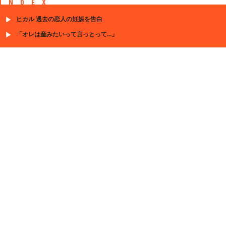
INDEX
ヒカル 過去の恋人の妊娠を告白
「オレは産みたいって言っとって...」