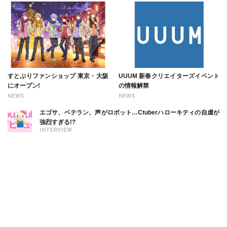
すとぷりファンショップ 東京・大阪
UUUM 新春クリエイターズイベント
にオープン!
の情報解禁
NEWS
NEWS
エゴサ、ベテラン、声がロボット…Ctuberハローキティの自虐が
強烈すぎる!?
INTERVIEW