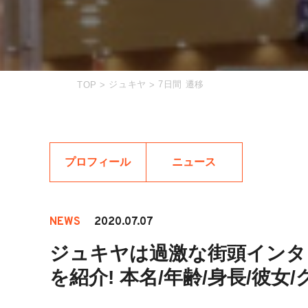
ジュキヤ
7日間 遷移
TOP
>
>
プロフィール
ニュース
NEWS
2020.07.07
ジュキヤは過激な街頭インタビ
を紹介! 本名/年齢/身長/彼