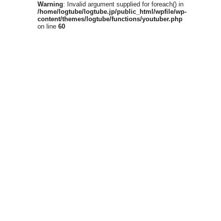
Warning
: Invalid argument supplied for foreach() in
/home/logtube/logtube.jp/public_html/wpfile/wp-
content/themes/logtube/functions/youtuber.php
on line
60