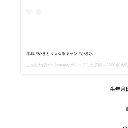
地鶏 #やきとり #ゆるキャン #かき氷
ジュキヤ
(@sizukanisite)がシェアした投稿 –
2020年 4
生年月日